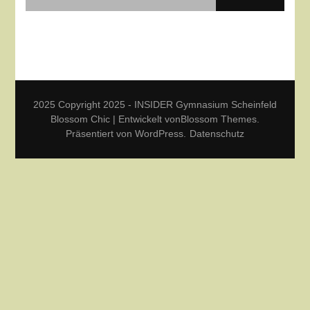
2025 Copyright 2025 - INSIDER Gymnasium Scheinfeld
Blossom Chic | Entwickelt von
Blossom Themes
.
Präsentiert von
WordPress
.
Datenschutz