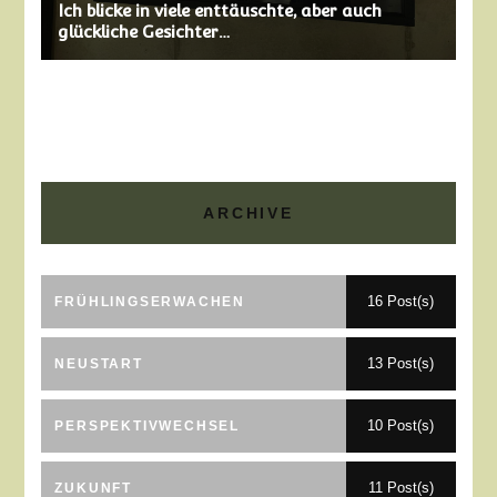
Ich blicke in viele enttäuschte, aber auch
glückliche Gesichter…
ARCHIVE
16 Post(s)
FRÜHLINGSERWACHEN
13 Post(s)
NEUSTART
10 Post(s)
PERSPEKTIVWECHSEL
11 Post(s)
ZUKUNFT