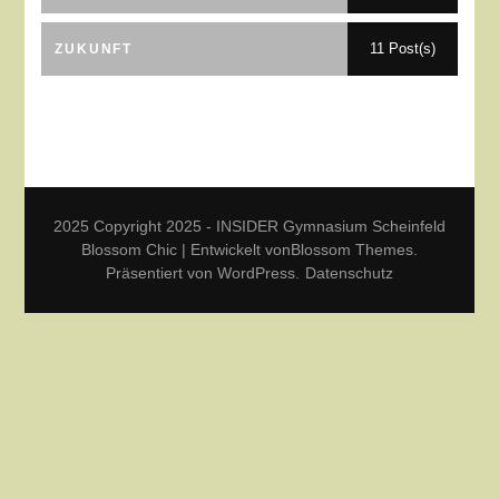
11 Post(s)
ZUKUNFT
2025 Copyright 2025 - INSIDER Gymnasium Scheinfeld
Blossom Chic | Entwickelt von
Blossom Themes
.
Präsentiert von
WordPress
.
Datenschutz