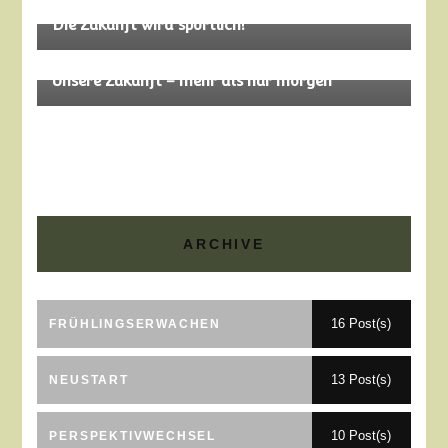
Zukunft
Die Zukunft wird sportlich!
Zukunft
Unsere Zukunft – mehr als nur morgen
ARCHIVE
16 Post(s)
FRÜHLINGSERWACHEN
13 Post(s)
NEUSTART
10 Post(s)
PERSPEKTIVWECHSEL