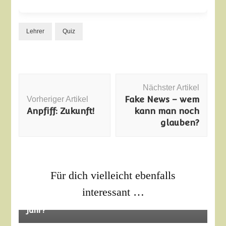
Lehrer
Quiz
Beitragsnavigation
Nächster Artikel
Fake News – wem
Vorheriger Artikel
Anpfiff: Zukunft!
kann man noch
glauben?
Für dich vielleicht ebenfalls
Zukunft
interessant …
Ein Blick in die Zukunft – Was bringt das neue
Jahr?