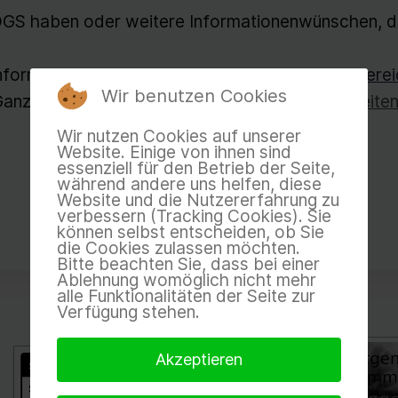
 OGS haben oder weitere Informationenwünschen, d
nformationsschreiben finden Sie im
Downloadberei
Wir benutzen Cookies
Ganztagsbetreuung finden Sie auch auf den
Seite
Wir nutzen Cookies auf unserer
Website. Einige von ihnen sind
essenziell für den Betrieb der Seite,
während andere uns helfen, diese
Website und die Nutzererfahrung zu
verbessern (Tracking Cookies). Sie
können selbst entscheiden, ob Sie
die Cookies zulassen möchten.
Bitte beachten Sie, dass bei einer
Ablehnung womöglich nicht mehr
alle Funktionalitäten der Seite zur
Verfügung stehen.
Akzeptieren